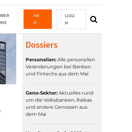
ÜBER
AB
LOGI
UNS
O
N
Dossiers
Personalien:
Alle personellen
Veränderungen bei Banken
und Fintechs aus dem Mai
Geno-Sektor:
Aktuelles rund
um die Volksbanken, Raibas
und andere Genossen aus
f
dem Mai