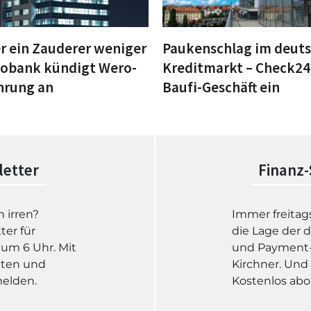
r ein Zauderer weniger
Paukenschlag im deut
gobank kündigt Wero-
Kreditmarkt – Check24 
hrung an
Baufi-Geschäft ein
letter
Finanz-
 irren?
Immer freitag
ter für
die Lage der 
um 6 Uhr. Mit
und Payment-B
hten und
Kirchner. Und
melden.
Kostenlos abo