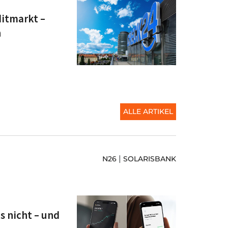
itmarkt –
n
ALLE ARTIKEL
|
N26
SOLARISBANK
s nicht – und