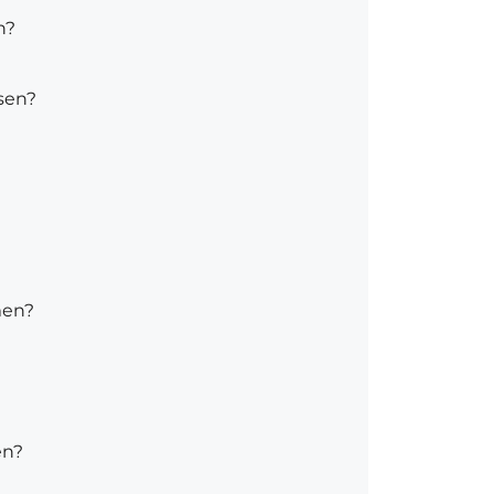
n?
sen?
men?
en?