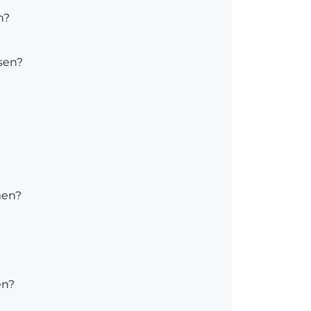
n?
sen?
men?
en?