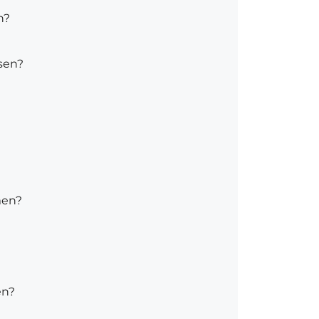
n?
sen?
men?
en?