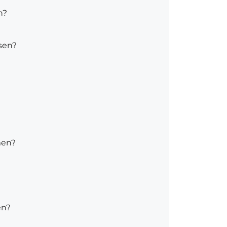
n?
sen?
men?
en?