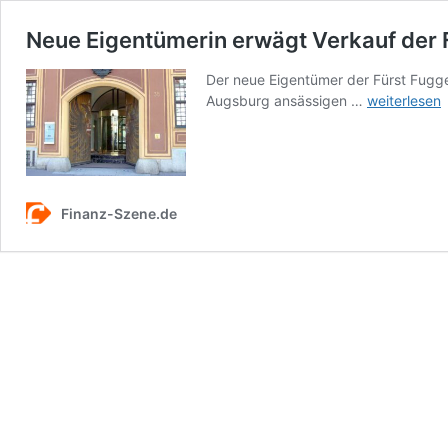
Neue Eigentümerin erwägt Verkauf der 
Der neue Eigentümer der Fürst Fugge
Neue
Augsburg ansässigen …
weiterlesen
Eigentümeri
erwägt
Verkauf
der
Fürst
Finanz-Szene.de
Fugger
Privatbank