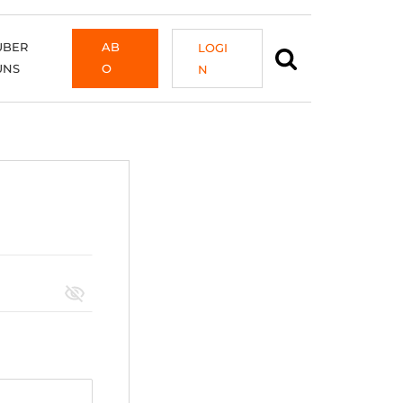
ÜBER
AB
LOGI
UNS
O
N