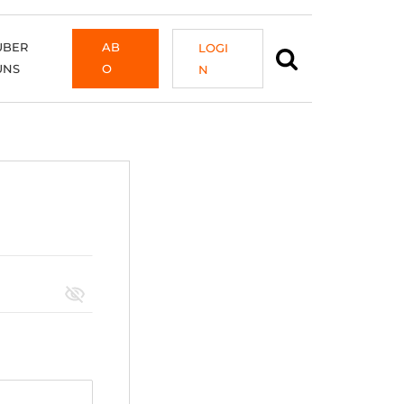
ÜBER
AB
LOGI
UNS
O
N