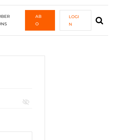
ÜBER
AB
LOGI
UNS
O
N