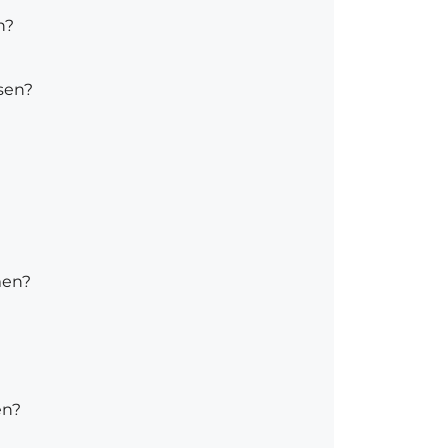
n?
sen?
men?
en?