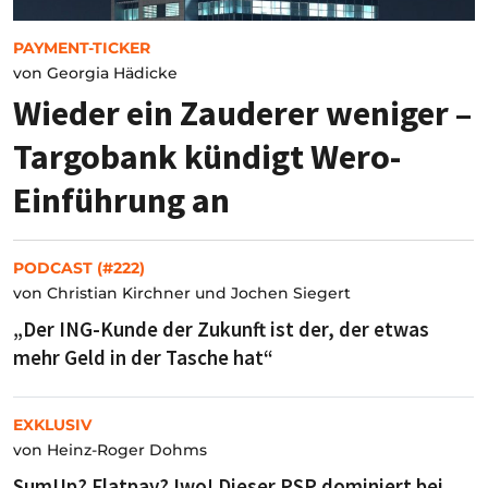
PAYMENT-TICKER
von
Georgia Hädicke
Wieder ein Zauderer weniger –
Targobank kündigt Wero-
Einführung an
PODCAST (#222)
von
Christian Kirchner und Jochen Siegert
„Der ING-Kunde der Zukunft ist der, der etwas
mehr Geld in der Tasche hat“
EXKLUSIV
von
Heinz-Roger Dohms
SumUp? Flatpay? Iwo! Dieser PSP dominiert bei