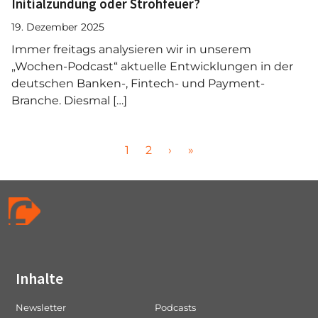
Initialzündung oder Strohfeuer?
19. Dezember 2025
Immer freitags analysieren wir in unserem
„Wochen-Podcast“ aktuelle Entwicklungen in der
deutschen Banken-, Fintech- und Payment-
Branche. Diesmal […]
P
P
P
1
2
›
»
a
a
a
g
g
g
e
e
e
n
a
v
i
Inhalte
g
a
Newsletter
Podcasts
t