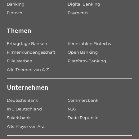
Banking
Digital Banking
i
Fintech
Payments
o
n
Themen
Ertragslage Banken
Kennzahlen Fintechs
Firmenkundengeschäft
Open Banking
Filialsterben
Plattform-Banking
Alle Themen von A-Z
Unternehmen
Deutsche Bank
Commerzbank
ING Deutschland
N26
Solarisbank
Trade Republic
Alle Player von A-Z