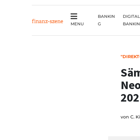
BANKIN
DIGITAL
MENU
G
BANKI
"DIREKT
Säm
Neo
202
von
C. K