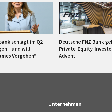
ank schlägt im Q2
Deutsche FNZ Bank ge
en – und will
Private-Equity-Investo
ames Vorgehen“
Advent
Unternehmen