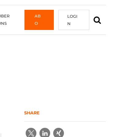
ÜBER
AB
LOGI
UNS
O
N
SHARE