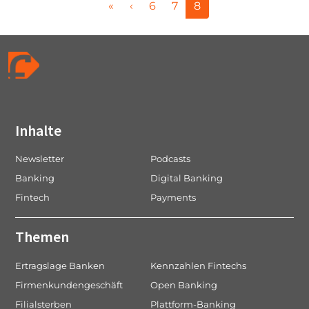
P
P
P
C
«
‹
6
7
8
a
a
a
u
g
g
g
r
e
e
e
r
n
e
a
n
v
t
i
P
Inhalte
g
a
a
g
Newsletter
Podcasts
t
e
Banking
Digital Banking
i
Fintech
Payments
o
n
Themen
Ertragslage Banken
Kennzahlen Fintechs
Firmenkundengeschäft
Open Banking
Filialsterben
Plattform-Banking