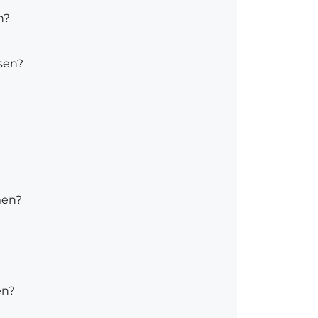
n?
sen?
men?
en?