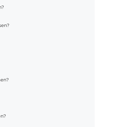
n?
sen?
men?
en?