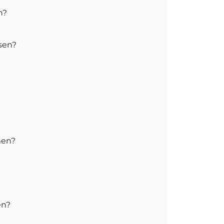
n?
sen?
men?
en?