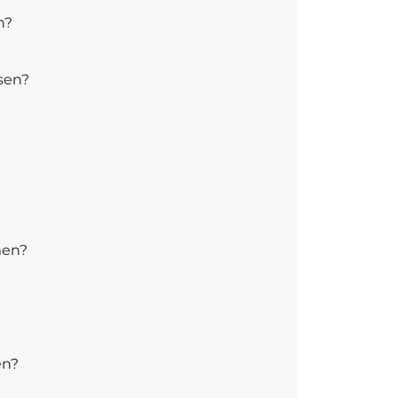
n?
sen?
men?
en?