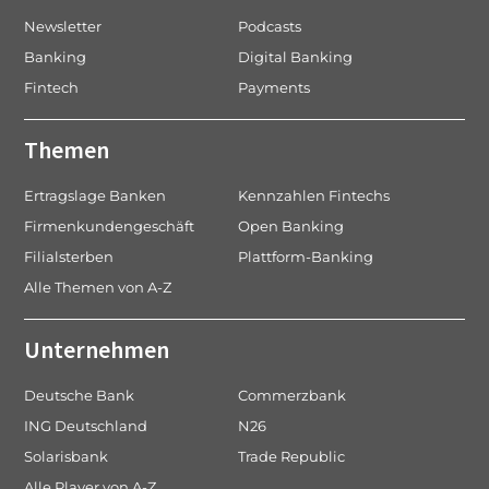
Newsletter
Podcasts
Banking
Digital Banking
Fintech
Payments
Themen
Ertragslage Banken
Kennzahlen Fintechs
Firmenkundengeschäft
Open Banking
Filialsterben
Plattform-Banking
Alle Themen von A-Z
Unternehmen
Deutsche Bank
Commerzbank
ING Deutschland
N26
Solarisbank
Trade Republic
Alle Player von A-Z