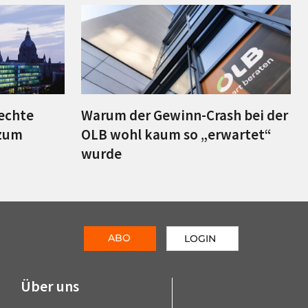
lechte
Warum der Gewinn-Crash bei der
zum
OLB wohl kaum so „erwartet“
wurde
ABO
LOGIN
Über uns