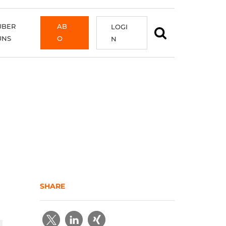
ÜBER
AB
LOGI
UNS
O
N
SHARE