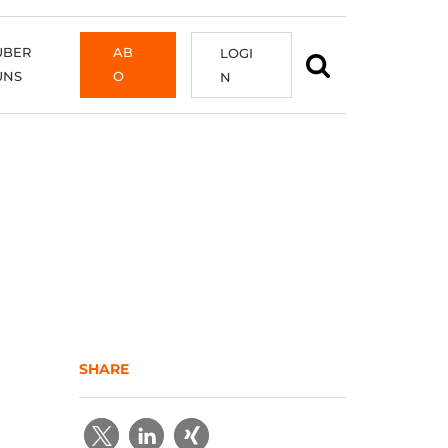
ÜBER
AB
LOGI
UNS
O
N
SHARE