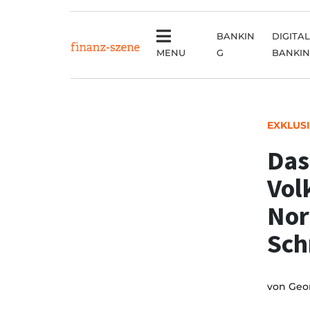
BANKIN
DIGITAL
MENU
G
BANKI
EXKLUS
Das
Vol
Nor
Sch
von
Geor