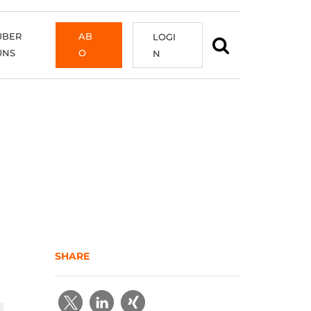
ÜBER
AB
LOGI
UNS
O
N
SHARE