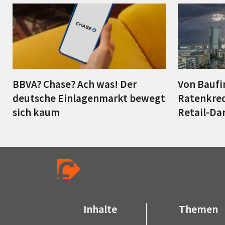
BBVA? Chase? Ach was! Der
Von Baufi
deutsche Einlagenmarkt bewegt
Ratenkred
sich kaum
Retail-Da
Inhalte
Themen