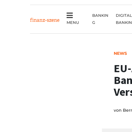
BANKIN
DIGITAL
MENU
G
BANKI
NEWS
EU-
Ban
Ver
von
Ber