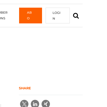
ÜBER
AB
LOGI
UNS
O
N
SHARE