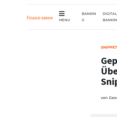
BANKIN
DIGITAL
MENU
G
BANKI
SNIPPE
Gep
Übe
Sni
von
Geo