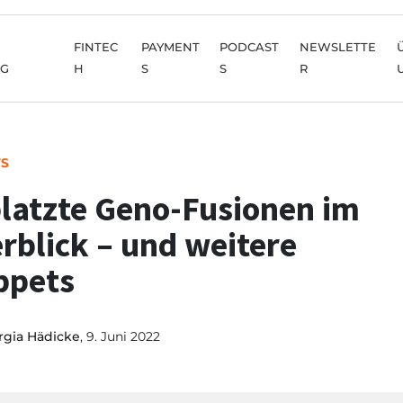
FINTEC
PAYMENT
PODCAST
NEWSLETTE
NG
H
S
S
R
TS
latzte Geno-Fusionen im
rblick – und weitere
ppets
rgia Hädicke
, 9. Juni 2022