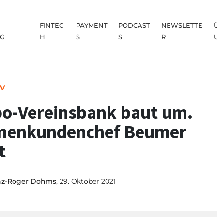
FINTEC
PAYMENT
PODCAST
NEWSLETTE
NG
H
S
S
R
IV
o-Vereinsbank baut um.
menkundenchef Beumer
t
nz-Roger Dohms
, 29. Oktober 2021