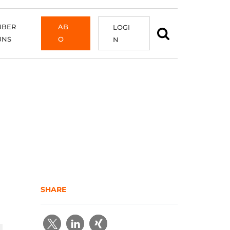
ÜBER
AB
LOGI
UNS
O
N
SHARE