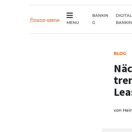
BANKIN
DIGITAL
MENU
G
BANKI
BLOG
Näc
tre
Lea
von
Hei