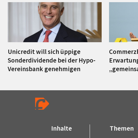
Unicredit will sich üppige
Commerzb
Sonderdividende bei der Hypo-
Erwartung
Vereinsbank genehmigen
„gemeins
Inhalte
Themen