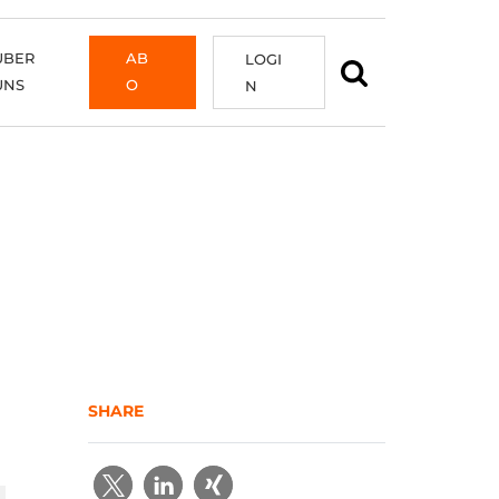
ÜBER
AB
LOGI
UNS
O
N
SHARE