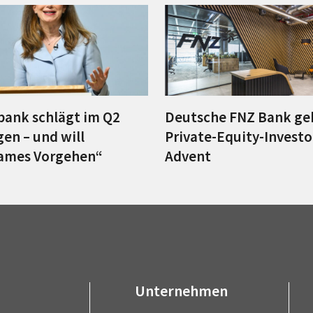
ank schlägt im Q2
Deutsche FNZ Bank ge
en – und will
Private-Equity-Investo
ames Vorgehen“
Advent
Unternehmen