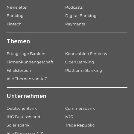
Newsletter
Podcasts
Banking
Digital Banking
Fintech
Payments
Themen
Ertragslage Banken
Kennzahlen Fintechs
Firmenkundengeschäft
Open Banking
Filialsterben
Plattform-Banking
Alle Themen von A-Z
Unternehmen
Deutsche Bank
Commerzbank
ING Deutschland
N26
Solarisbank
Trade Republic
Alle Player von A-Z