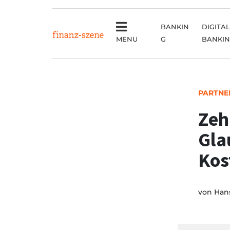
BANKIN
DIGITAL
MENU
G
BANKI
PARTNE
Zeh
Gla
Kos
von
Hans