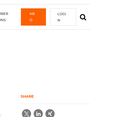
ÜBER
AB
LOGI
UNS
O
N
SHARE