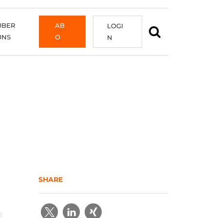
ÜBER
AB
LOGI
UNS
O
N
SHARE