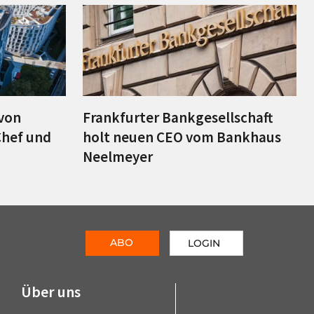
 von
Frankfurter Bankgesellschaft
hef und
holt neuen CEO vom Bankhaus
g
Neelmeyer
ABO
LOGIN
Über uns