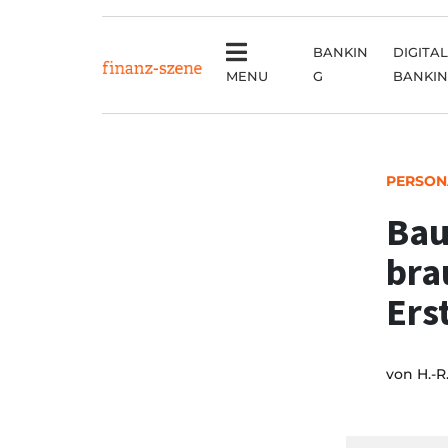
BANKIN
DIGITAL
MENU
G
BANKI
PERSON
Bau
bra
Ers
von
H.-R