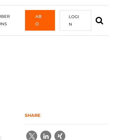
ÜBER
AB
LOGI
UNS
O
N
SHARE