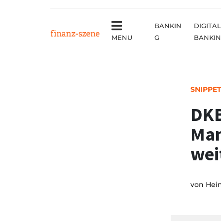
BANKIN
DIGITAL
MENU
G
BANKI
SNIPPE
DKB
Man
wei
von
Hei