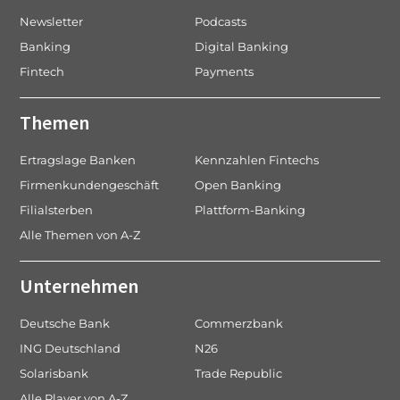
Newsletter
Podcasts
Banking
Digital Banking
Fintech
Payments
Themen
Ertragslage Banken
Kennzahlen Fintechs
Firmenkundengeschäft
Open Banking
Filialsterben
Plattform-Banking
Alle Themen von A-Z
Unternehmen
Deutsche Bank
Commerzbank
ING Deutschland
N26
Solarisbank
Trade Republic
Alle Player von A-Z