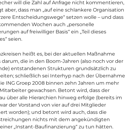
echer will die Zahl auf Anfrage nicht kommentieren,
gt aber, dass man „auf eine schlankere Organisation
zere Entscheidungswege“ setzen wolle – und dass
 kommenden Wochen auch „personelle
ungen auf freiwilliger Basis“ ein „Teil dieses
es“ seien.
nzkreisen heißt es, bei der aktuellen Maßnahme
 darum, die in den Boom-Jahren (also noch vor der
de) entstandenen Strukturen grundsätzlich zu
eiten; schließlich sei Interhyp nach der Übernahme
die ING Groep 2008 binnen zehn Jahren um mehr
 Mitarbeiter gewachsen. Betont wird, dass der
u über alle Hierarchien hinweg erfolge (bereits im
war der Vorstand von vier auf drei Mitglieder
nert worden); und betont wird auch, dass die
streichungen nichts mit dem angekündigten
 einer „Instant-Baufinanzierung“ zu tun hätten.