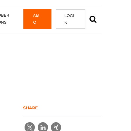
ÜBER
AB
LOGI
UNS
O
N
SHARE