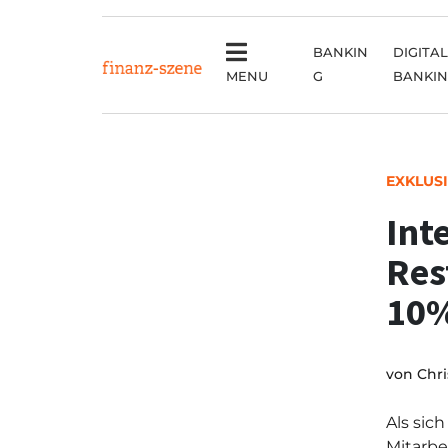
BANKIN
DIGITAL
MENU
G
BANKI
EXKLUS
Int
Res
10%
von
Chri
Als sic
Mitarbe