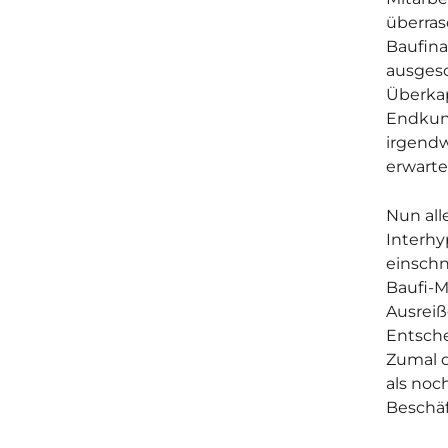
überras
Baufina
ausgesc
Überkap
Endkund
irgendw
erwarte
Nun all
Interhy
einschn
Baufi-M
Ausreiß
Entsche
Zumal d
als noc
Beschäf