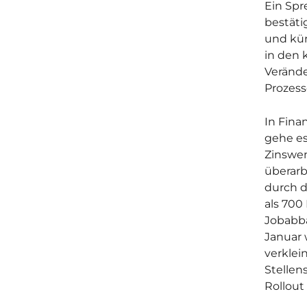
Ein Spr
bestäti
und kür
in den
Veränder
Prozess
In Fina
gehe es
Zinswen
überarb
durch 
als 700
Jobabba
Januar 
verklei
Stellen
Rollout