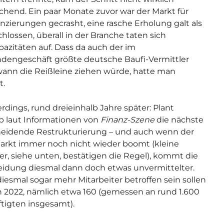
chend. Ein paar Monate zuvor war der Markt für
nzierungen gecrasht, eine rasche Erholung galt als
hlossen, überall in der Branche taten sich
azitäten auf. Dass da auch der im
engeschäft größte deutsche Baufi-Vermittler
ann die Reißleine ziehen würde, hatte man
t.
erdings, rund dreieinhalb Jahre später: Plant
p laut Informationen von
Finanz-Szene
die nächste
eidende Restrukturierung – und auch wenn der
arkt immer noch nicht wieder boomt (kleine
er, siehe unten, bestätigen die Regel), kommt die
idung diesmal dann doch etwas unvermittelter.
iesmal sogar mehr Mitarbeiter betroffen sein sollen
h 2022, nämlich etwa 160 (gemessen an rund 1.600
tigten insgesamt).