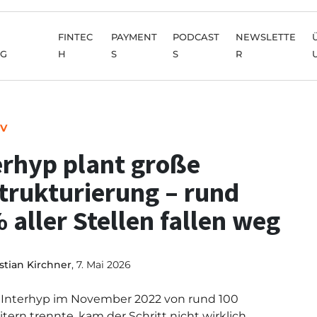
FINTEC
PAYMENT
PODCAST
NEWSLETTE
NG
H
S
S
R
IV
erhyp plant große
trukturierung – rund
 aller Stellen fallen weg
stian Kirchner
, 7. Mai 2026
h Interhyp im November 2022 von rund 100
itern trennte, kam der Schritt nicht wirklich