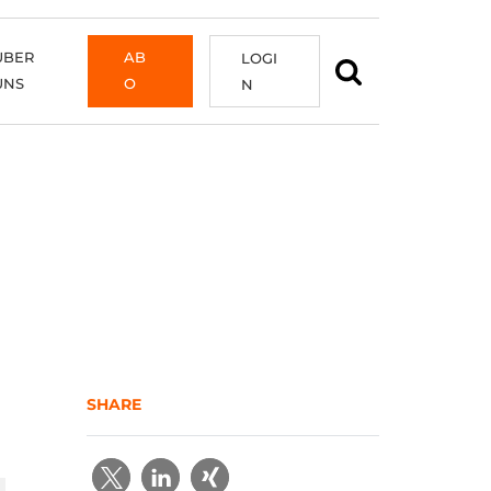
ÜBER
AB
LOGI
UNS
O
N
SHARE