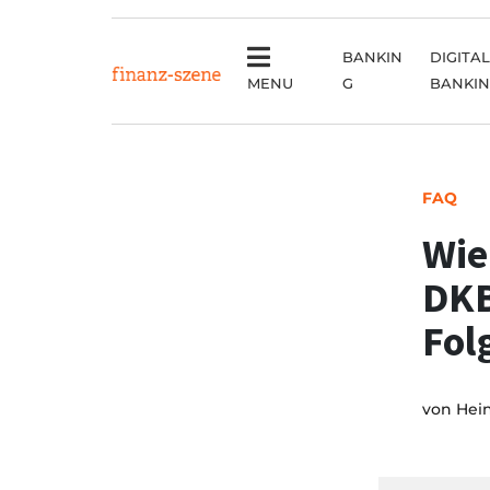
BANKIN
DIGITAL
MENU
G
BANKI
FAQ
Wie
DKB
Fol
von
Hei