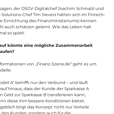
 sagen, der DSGV-Digitalchef Joachim Schmalzl und
-Solutions-Chef Tim Sievers hätten sich im Fintech-
ne Einrichtung des Finanzministeriums) kennen
l auch schätzen gelernt. Wie das Leben halt
l so spielt.
rauf könnte eine mögliche Zusammenarbeit
laufen?
formationen von „Finanz-Szene.de“ geht es um
delle.
dell A“ betrifft nur den Verbund – und läuft
rauf hinaus, dass der Kunde der Sparkasse A
in Geld zur Sparkasse B transferieren kann,
nn diese ihm bessere Konditionen bietet.
geblich birgt das Konzept nicht nur Vorteile
r den Kunden, sondern auch für die