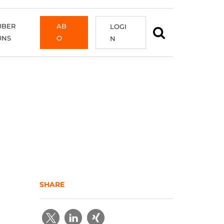
ÜBER
AB
LOGI
UNS
O
N
SHARE