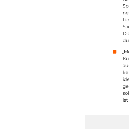
Sp
ne
Li
Sa
Di
du
„M
Ku
au
ke
id
ge
so
is