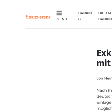
BANKIN
DIGITAL
MENU
G
BANKI
Exk
mit
von
Hei
Nach In
deutsc
Einlage
möglich