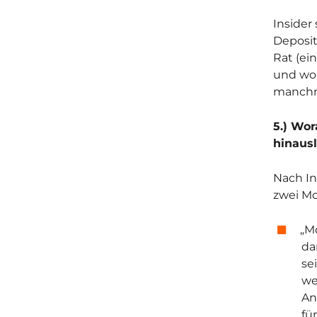
Insider
Deposit
Rat (ei
und woh
manchma
5.) Wo
hinaus
Nach In
zwei Mo
„Mo
da
se
we
An
fü