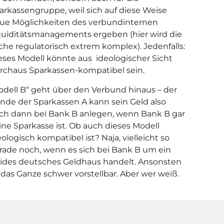
arkassengruppe, weil sich auf diese Weise
ue Möglichkeiten des verbundinternen
quiditätsmanagements ergeben (hier wird die
che regulatorisch extrem komplex). Jedenfalls:
eses Modell könnte aus ideologischer Sicht
rchaus Sparkassen-kompatibel sein.
odell B“ geht über den Verbund hinaus – der
nde der Sparkassen A kann sein Geld also
ch dann bei Bank B anlegen, wenn Bank B gar
ine Sparkasse ist. Ob auch dieses Modell
eologisch kompatibel ist? Naja, vielleicht so
rade noch, wenn es sich bei Bank B um ein
lides deutsches Geldhaus handelt. Ansonsten
t das Ganze schwer vorstellbar. Aber wer weiß.