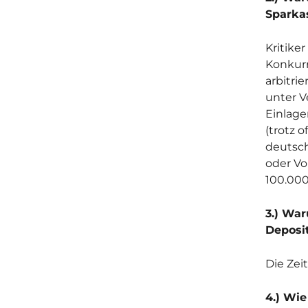
Sparka
Kritike
Konkurr
arbitri
unter V
Einlage
(trotz 
deutsch
oder Vo
100.000
3.) Wa
Deposit
Die Zeit
4.) Wi