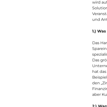
wird au
Solutio
Veranst
und An
1.) Was
Das Ham
Sparein
spezial
Das grö
Unterne
hat das
Beispie
den „Zi
Finanzi
aber K
2.) War