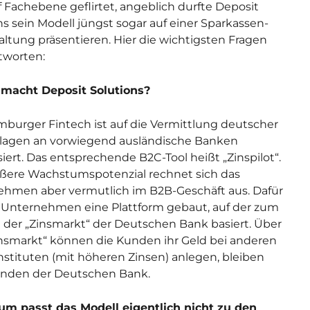
f Fachebene geflirtet, angeblich durfte Deposit
ns sein Modell jüngst sogar auf einer Sparkassen-
altung präsentieren. Hier die wichtigsten Fragen
tworten:
 macht Deposit Solutions?
burger Fintech ist auf die Vermittlung deutscher
lagen an vorwiegend ausländische Banken
isiert. Das entsprechende B2C-Tool heißt „Zinspilot“.
ßere Wachstumspotenzial rechnet sich das
hmen aber vermutlich im B2B-Geschäft aus. Dafür
 Unternehmen eine Plattform gebaut, auf der zum
l der „Zinsmarkt“ der Deutschen Bank basiert. Über
nsmarkt“ können die Kunden ihr Geld bei anderen
nstituten (mit höheren Zinsen) anlegen, bleiben
unden der Deutschen Bank.
um passt das Modell eigentlich nicht zu den