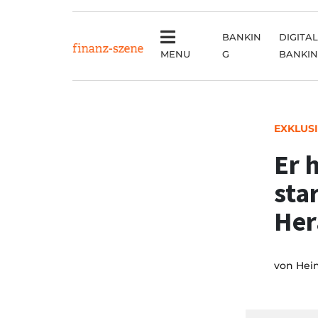
BANKIN
DIGITAL
MENU
G
BANKI
EXKLUS
Er 
sta
Her
von
Hei