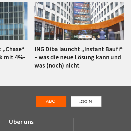
t „Chase“
ING Diba launcht „Instant Baufi“
k mit 4%-
– was die neue Lösung kann und
was (noch) nicht
ABO
LOGIN
Über uns