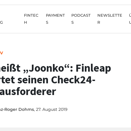
FINTEC
PAYMENT
PODCAST
NEWSLETTE
NG
H
S
S
R
IV
heißt „Joonko“: Finleap
rtet seinen Check24-
ausforderer
nz-Roger Dohms
, 27. August 2019