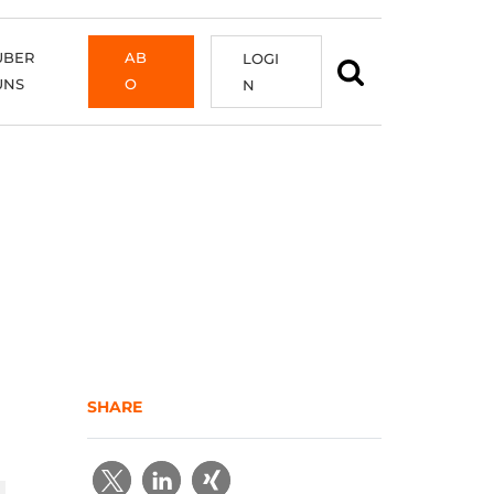
ÜBER
AB
LOGI
UNS
O
N
SHARE