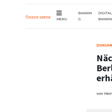
BANKIN
DIGITAL
MENU
G
BANKI
DOKUM
Näc
Ber
erh
von
Hei