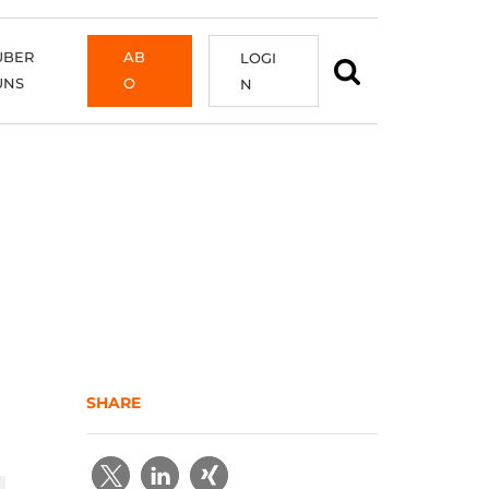
ÜBER
AB
LOGI
UNS
O
N
SHARE