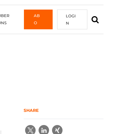
ÜBER
AB
LOGI
UNS
O
N
SHARE