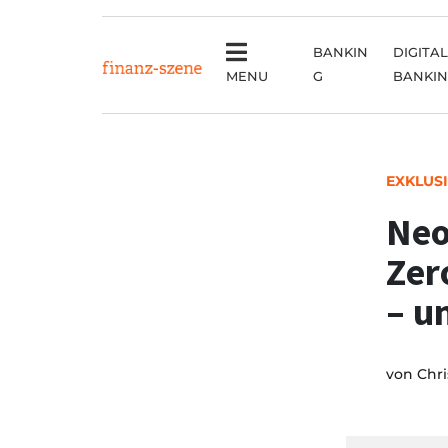
BANKIN
DIGITAL
MENU
G
BANKI
EXKLUS
Neo
Zer
– u
von
Chri