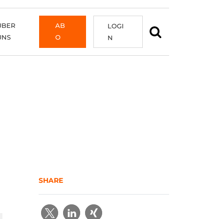
ÜBER
AB
LOGI
UNS
O
N
SHARE