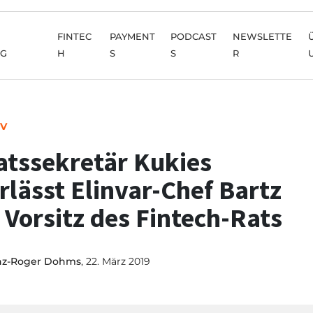
FINTEC
PAYMENT
PODCAST
NEWSLETTE
NG
H
S
S
R
IV
atssekretär Kukies
rlässt Elinvar-Chef Bartz
 Vorsitz des Fintech-Rats
nz-Roger Dohms
, 22. März 2019