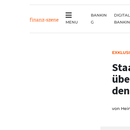
BANKIN
DIGITAL
MENU
G
BANKI
EXKLUS
Sta
übe
den
von
Hei