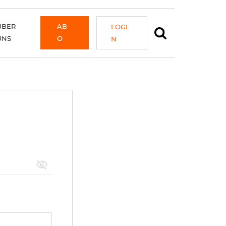
ÜBER
AB
LOGI
UNS
O
N