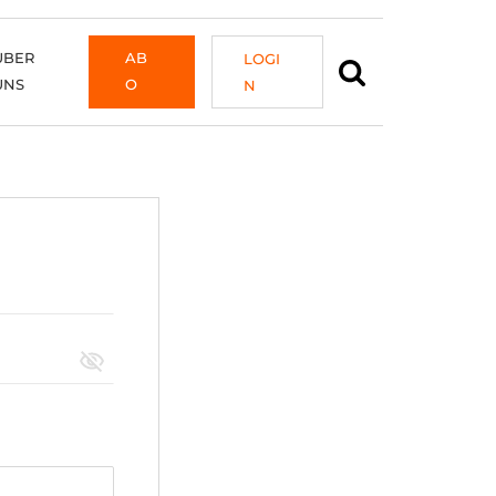
ÜBER
AB
LOGI
UNS
O
N