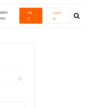
ÜBER
AB
LOGI
UNS
O
N