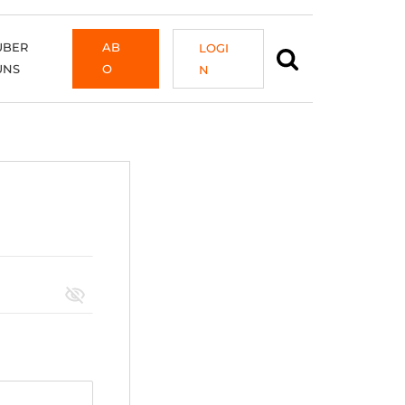
ÜBER
AB
LOGI
UNS
O
N