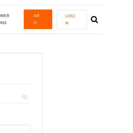
ÜBER
AB
LOGI
UNS
O
N