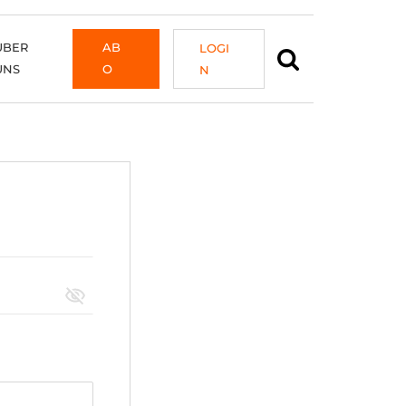
ÜBER
AB
LOGI
UNS
O
N