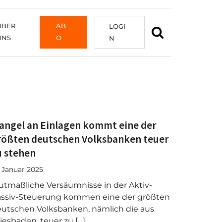
ÜBER
AB
LOGI
UNS
O
N
angel an Einlagen kommt eine der
rößten deutschen Volksbanken teuer
u stehen
. Januar 2025
tmaßliche Versäumnisse in der Aktiv-
assiv-Steuerung kommen eine der größten
utschen Volksbanken, nämlich die aus
esbaden, teuer zu […]