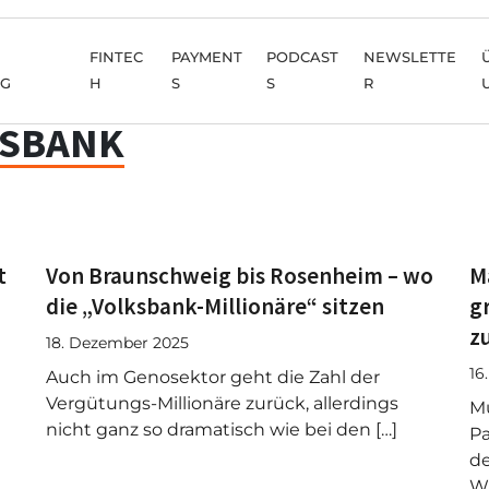
FINTEC
PAYMENT
PODCAST
NEWSLETTE
NG
H
S
S
R
KSBANK
t
Von Braunschweig bis Rosenheim – wo
M
die „Volksbank-Millionäre“ sitzen
g
z
18. Dezember 2025
16
Auch im Genosektor geht die Zahl der
Vergütungs-Millionäre zurück, allerdings
Mu
nicht ganz so dramatisch wie bei den […]
P
de
Wi