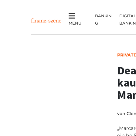
BANKIN
DIGITAL
MENU
G
BANKI
PRIVAT
Dea
kau
Mar
von
Cle
„Marcar
ein hei