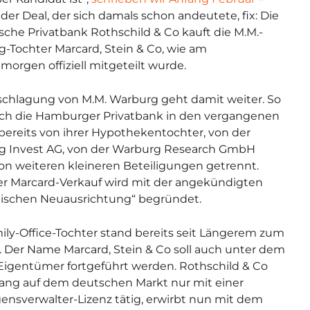
t der Deal, der sich damals schon andeutete, fix: Die
ische Privatbank Rothschild & Co kauft die M.M.-
-Tochter Marcard, Stein & Co, wie am
orgen offiziell mitgeteilt wurde.
schlagung von M.M. Warburg geht damit weiter. So
ich die Hamburger Privatbank in den vergangenen
bereits von ihrer Hypothekentochter, von der
g Invest AG, von der Warburg Research GmbH
on weiteren kleineren Beteiligungen getrennt.
r Marcard-Verkauf wird mit der angekündigten
gischen Neuausrichtung“ begründet.
ily-Office-Tochter stand bereits seit Längerem zum
. Der Name Marcard, Stein & Co soll auch unter dem
igentümer fortgeführt werden. Rothschild & Co
lang auf dem deutschen Markt nur mit einer
nsverwalter-Lizenz tätig, erwirbt nun mit dem