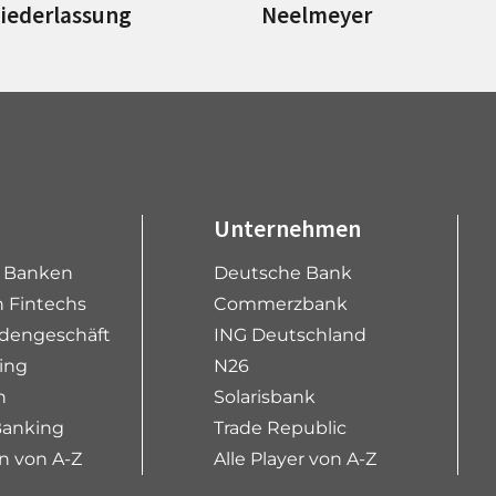
Niederlassung
Neelmeyer
Unternehmen
e Banken
Deutsche Bank
 Fintechs
Commerzbank
dengeschäft
ING Deutschland
ing
N26
n
Solarisbank
Banking
Trade Republic
n von A-Z
Alle Player von A-Z