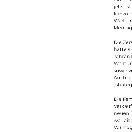
jetzt is
französ
Warburg
Montagm
Die Zer
hatte s
Jahren 
Warbur
sowie v
Auch de
„strate
Die Fam
Verkauf
neuen E
war bis
Vermöge