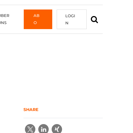
ÜBER
AB
LOGI
UNS
O
N
SHARE