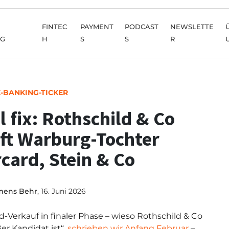
FINTEC
PAYMENT
PODCAST
NEWSLETTE
NG
H
S
S
R
E-BANKING-TICKER
l fix: Rothschild & Co
ft Warburg-Tochter
card, Stein & Co
mens Behr
, 16. Juni 2026
d-Verkauf in finaler Phase – wieso Rothschild & Co
ßer Kandidat ist“,
schrieben wir Anfang Februar
–