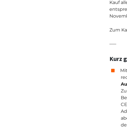
Kauf al
entspre
Novembe
Zum Kau
–––
Kurz g
Mi
re
Au
Zu
Be
CE
Ad
ab
de