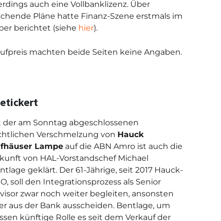
lerdings auch eine Vollbanklizenz. Über
chende Pläne hatte Finanz-Szene erstmals im
r berichtet (siehe
hier
).
fpreis machten beide Seiten keine Angaben.
etickert
t der am Sonntag abgeschlossenen
chtlichen Verschmelzung von
Hauck
fhäuser Lampe
auf die ABN Amro ist auch die
kunft von HAL-Vorstandschef Michael
ntlage geklärt. Der 61-Jährige, seit 2017 Hauck-
O, soll den Integrationsprozess als Senior
visor zwar noch weiter begleiten, ansonsten
er aus der Bank ausscheiden. Bentlage, um
ssen künftige Rolle es seit dem Verkauf der