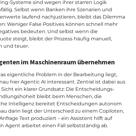
ing-Systeme sind wegen ihrer starren Logik
nfällig. Selbst wenn Banken ihre Szenarien und
enwerte laufend nachjustieren, bleibt das Dilemma
n: Weniger False Positives können schnell mehr
egatives bedeuten. Und selbst wenn die
quote steigt, bleibt der Prozess häufig manuell,
 und teuer.
genten im Maschinenraum übernehmen
s eigentliche Problem in der Bearbeitung liegt,
nau hier Agentic AI interessant. Zentral ist dabei aus
 Sicht ein klarer Grundsatz: Die Entscheidungs-
dlungshoheit bleibt beim Menschen, die
che Intelligenz bereitet Entscheidungen autonom
nau darin liegt der Unterschied zu einem Copiloten,
Anfrage Text produziert – ein Assistent hilft auf
in Agent arbeitet einen Fall selbstständig ab.