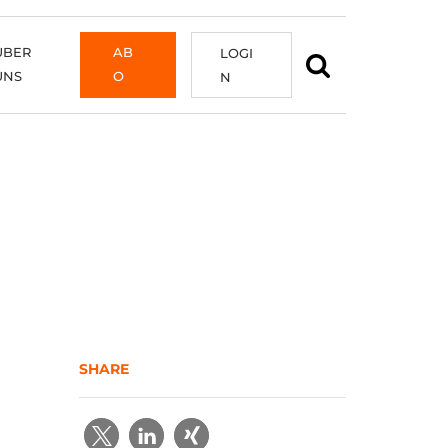
ÜBER
AB
LOGI
UNS
O
N
SHARE