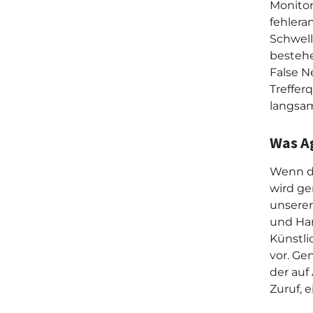
Monitor
fehlera
Schwell
bestehe
False N
Treffer
langsam
Was A
Wenn da
wird ge
unserer
und Han
Künstli
vor. Ge
der auf 
Zuruf, e