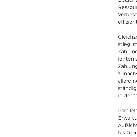
Ressour
Verbess
effizie
Gleichz
stieg i
Zahlun
legten 
Zahlung
zunächs
allerdi
ständig
in der 
Paralle
Erwart
Aufsich
bis zu 