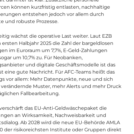
cen können kurzfristig entlasten, nachhaltige
erungen entstehen jedoch vor allem durch
nte und robuste Prozesse.
eitig wächst die operative Last weiter. Laut EZB
m ersten Halbjahr 2025 die Zahl der bargeldlosen
gen im Euroraum um 7,7%, E-Geld-Zahlungen
sogar um 10,7% zu. Für Neobanken,
sanbieter und digitale Geschäftsmodelle ist das
t eine gute Nachricht. Für AFC-Teams heißt das
ngs vor allem: Mehr Datenpunkte, neue und sich
 verändernde Muster, mehr Alerts und mehr Druck
täglichen Fallbearbeitung.
l verschärft das EU-Anti-Geldwäschepaket die
ungen an Wirksamkeit, Nachweisbarkeit und
tsdialog. Ab 2028 wird die neue EU-Behörde AMLA
40 der risikoreichsten Institute oder Gruppen direkt