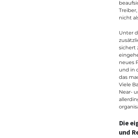
beaufsic
Treiber
nicht a
Unter d
zusätzl
sichert
eingehe
neues P
und in 
das mac
Viele B
Near- u
allerdi
organis
Die ei
und R