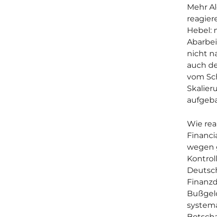
Mehr Al
reagier
Hebel: m
Abarbei
nicht n
auch de
vom Sc
Skalie
aufgeb
Wie real
Financi
wegen g
Kontroll
Deutsch
Finanzd
Bußgeld
systema
Botschaf