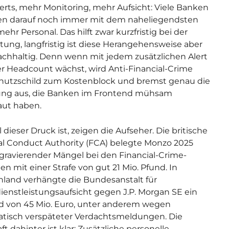
erts, mehr Monitoring, mehr Aufsicht: Viele Banken
en darauf noch immer mit dem naheliegendsten
ehr Personal. Das hilft zwar kurzfristig bei der
tung, langfristig ist diese Herangehensweise aber
achhaltig. Denn wenn mit jedem zusätzlichen Alert
r Headcount wächst, wird Anti-Financial-Crime
hutzschild zum Kostenblock und bremst genau die
rung aus, die Banken im Frontend mühsam
aut haben.
 dieser Druck ist, zeigen die Aufseher. Die britische
al Conduct Authority (FCA) belegte Monzo 2025
ravierender Mängel bei den Financial-Crime-
en mit einer Strafe von gut 21 Mio. Pfund. In
land verhängte die Bundesanstalt für
ienstleistungsaufsicht gegen J.P. Morgan SE ein
 von 45 Mio. Euro, unter anderem wegen
tisch verspäteter Verdachtsmeldungen. Die
t dahinter ist klar: Zusätzliche personelle