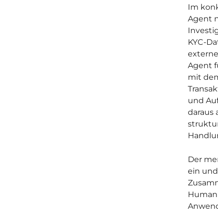
Im konk
Agent n
Investi
KYC-Dat
externe
Agent f
mit de
Transak
und Auf
daraus
struktu
Handlu
Der men
ein und
Zusamm
Human-i
Anwendu