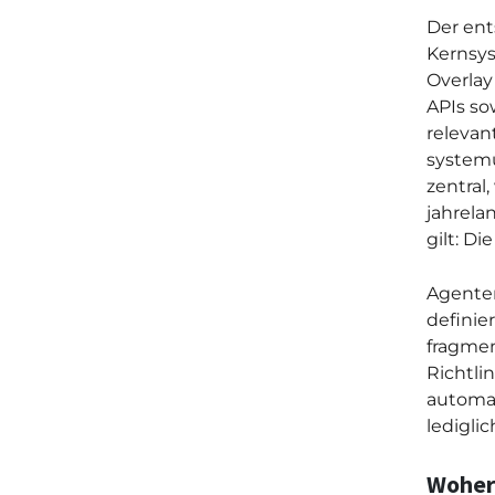
Der ent
Kernsys
Overlay
APIs so
relevan
systemü
zentral
jahrela
gilt: Di
Agenten
definie
fragmen
Richtli
automat
lediglic
Woher