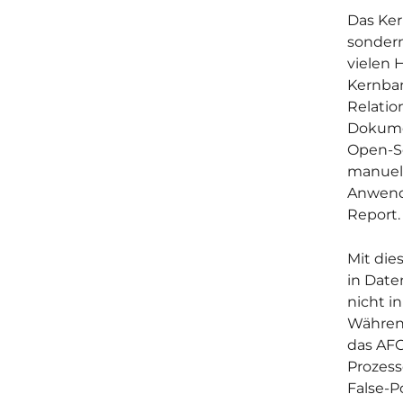
Das Ker
sondern
vielen 
Kernba
Relati
Dokumen
Open-So
manuell
Anwend
Report.
Mit die
in Dat
nicht i
Während 
das AFC
Prozess
False-P