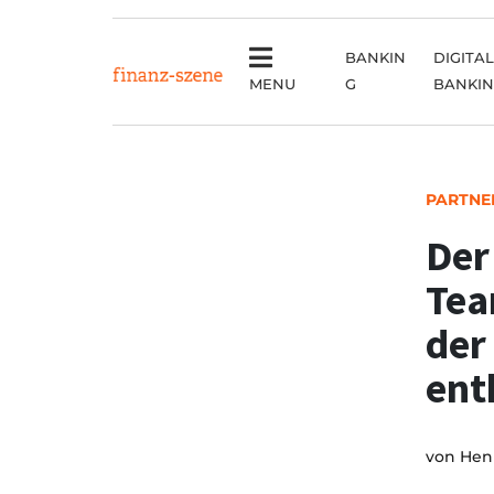
BANKIN
DIGITAL
MENU
G
BANKI
PARTNE
Der
Tea
der
en
von
Henr