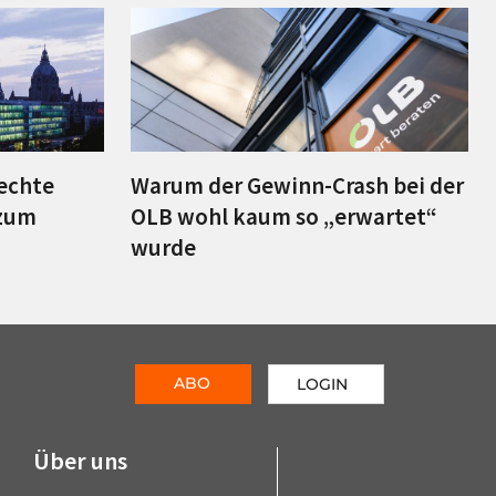
lechte
Warum der Gewinn-Crash bei der
zum
OLB wohl kaum so „erwartet“
wurde
ABO
LOGIN
Über uns