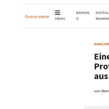
BANKIN
DIGITAL
MENU
G
BANKI
ANALYS
Ein
Pro
aus
von
Ber