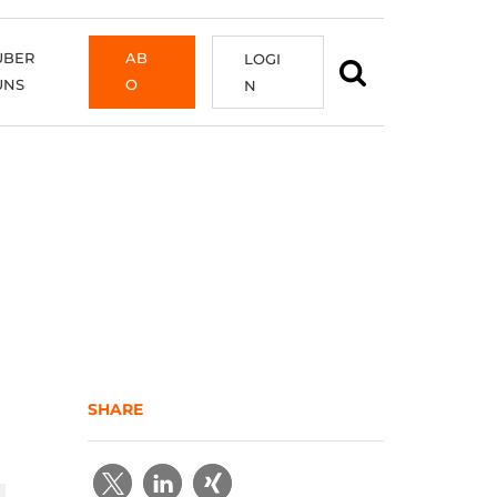
ÜBER
AB
LOGI
UNS
O
N
SHARE