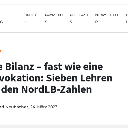
FINTEC
PAYMENT
PODCAST
NEWSLETTE
NG
H
S
S
R
E
e Bilanz – fast wie eine
vokation: Sieben Lehren
 den NordLB-Zahlen
nd Neubacher
, 24. März 2023