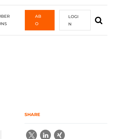
ÜBER
AB
LOGI
UNS
O
N
SHARE