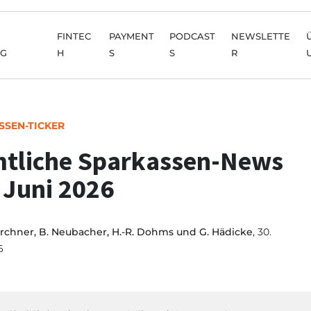
FINTEC
PAYMENT
PODCAST
NEWSLETTE
NG
H
S
S
R
SSEN-TICKER
tliche Sparkassen-News
 Juni 2026
irchner, B. Neubacher, H.-R. Dohms und G. Hädicke
, 30.
6