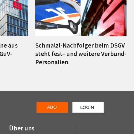
ine aus
Schmalzl-Nachfolger beim DSGV
 GuV-
steht fest– und weitere Verbund-
Personalien
ABO
LOGIN
Über uns