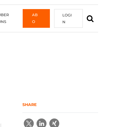
ÜBER
AB
LOGI
UNS
O
N
SHARE