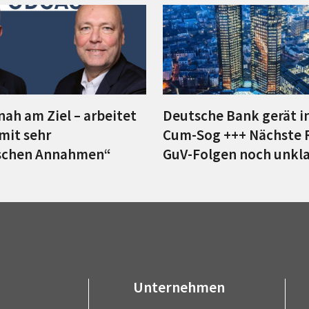
 nah am Ziel – arbeitet
Deutsche Bank gerät i
 mit sehr
Cum-Sog +++ Nächste 
ischen Annahmen“
GuV-Folgen noch unkla
Unternehmen