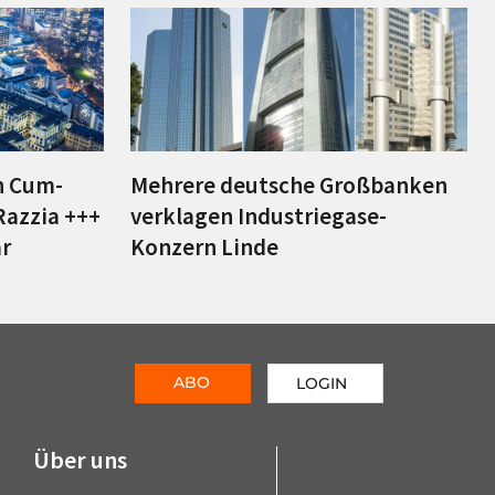
n Cum-
Mehrere deutsche Großbanken
Razzia +++
verklagen Industriegase-
r
Konzern Linde
ABO
LOGIN
Über uns