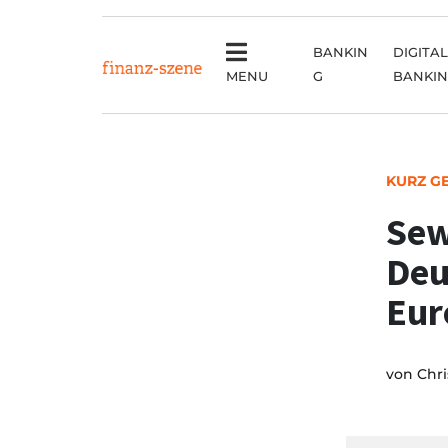
BANKIN
DIGITAL
MENU
G
BANKI
KURZ G
Sew
Deu
Eur
von
Chri