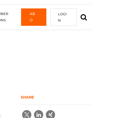
ÜBER
AB
LOGI
UNS
O
N
SHARE