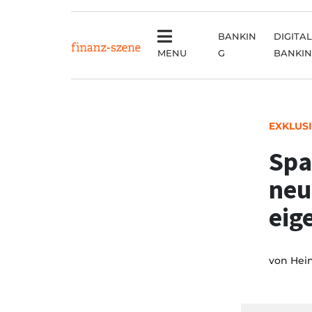
BANKIN
DIGITAL
MENU
G
BANKI
EXKLUS
Spa
neu
eig
von
Hei